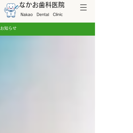
なかお歯科医院
Naka
o D
ental Clinic
お知らせ